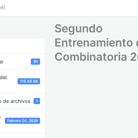
ge]
Segundo
Entrenamiento 
Combinatoria 
ar
20
del
115.45 KB
 de archivos
1
e
febrero 24, 2026