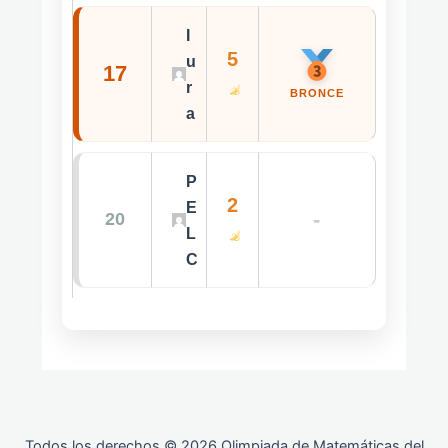
I
5
u
17
r
BRONCE
a
P
2
E
-
20
L
C
Todos los derechos © 2026 Olimpiada de Matemáticas del