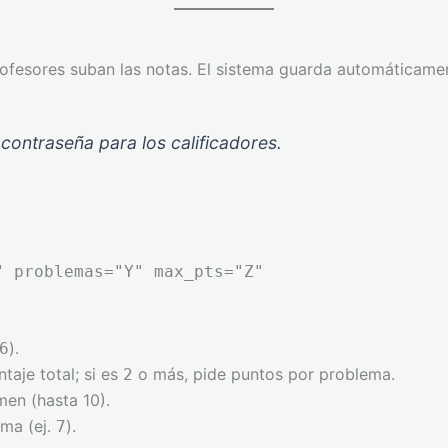
rofesores suban las notas. El sistema guarda automáticame
ontraseña para los calificadores.
" problemas="Y" max_pts="Z"
).
6
ntaje total; si es
o más, pide puntos por problema.
2
men (hasta 10).
ema (ej.
).
7