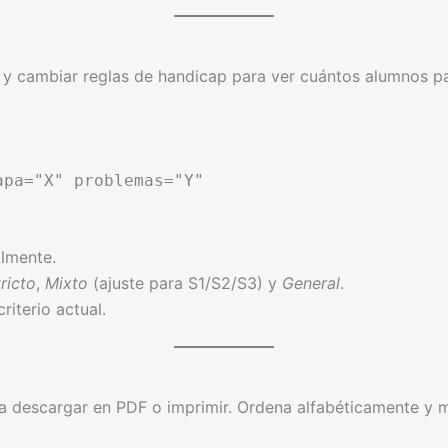
y cambiar reglas de handicap para ver cuántos alumnos pas
apa="X" problemas="Y"
almente.
ricto
,
Mixto
(ajuste para S1/S2/S3) y
General
.
iterio actual.
para descargar en PDF o imprimir. Ordena alfabéticamente 