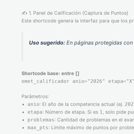
✍️ 1. Panel de Calificación (Captura de Puntos)
Este shortcode genera la interfaz para que los p
Uso sugerido:
En páginas protegidas con c
Shortcode base: entre []
omet_calificador anio="2026" etapa="X
Parámetros:
: El año de la competencia actual (ej.
anio
202
: Número de etapa. Si es
, solo pide pu
etapa
1
: Cantidad de problemas en el exa
problemas
: Límite máximo de puntos por probl
max_pts