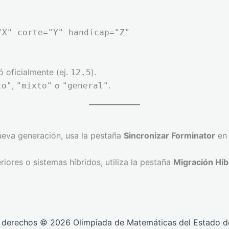
"X" corte="Y" handicap="Z"
ó oficialmente (ej.
).
12.5
,
o
.
to"
"mixto"
"general"
nueva generación, usa la pestaña
Sincronizar Forminator
en 
riores o sistemas híbridos, utiliza la pestaña
Migración Híb
 derechos © 2026 Olimpiada de Matemáticas del Estado 